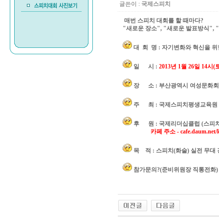
글쓴이 :
국제스피치
매번 스피치 대회를 할 때마다?
"새로운 장소", "새로운 발표방식",
대 회 명 : 자기변화와 혁신을 위
일 시 :
2013년 1월 26일 14시(
장 소 : 부산광역시 여성문화회관
주 최 : 국제스피치평생교육원
후 원 : 국제리더십클럽 (스피
카페 주소 - cafe.daum.net/k
목 적 : 스피치(화술) 실전 무대
참가문의?(준비위원장 직통전화) 