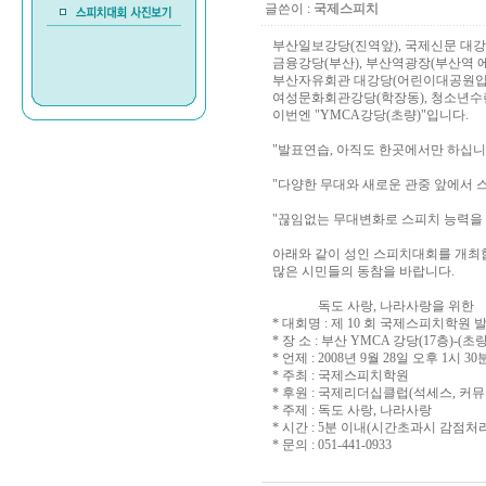
글쓴이 :
국제스피치
부산일보강당(진역앞), 국제신문 대강
금융강당(부산), 부산역광장(부산역 
부산자유회관 대강당(어린이대공원입구
여성문화회관강당(학장동), 청소년수
이번엔 "YMCA강당(초량)"입니다.
"발표연습, 아직도 한곳에서만 하십니
"다양한 무대와 새로운 관중 앞에서 
"끊임없는 무대변화로 스피치 능력을
아래와 같이 성인 스피치대회를 개최
많은 시민들의 동참을 바랍니다.
독도 사랑, 나라사랑을 위한
* 대회명 : 제 10 회 국제스피치학원
* 장 소 : 부산 YMCA 강당(17층)-
* 언제 : 2008년 9월 28일 오후 1시 30
* 주최 : 국제스피치학원
* 후원 : 국제리더십클럽(석세스, 커
* 주제 : 독도 사랑, 나라사랑
* 시간 : 5분 이내(시간초과시 감점처
* 문의 : 051-441-0933