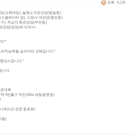
조회 : 6,226
당(교육대앞), 눌원소극장강당(범일동)
에스컬레이터 앞), 소방서 대강당(중앙동)
), 적십자 회관강당(부전동)
련강당(양정)에 이어서~
까?"
스피치능력을 길러야만 강해집니다."
 향상시킵니다."
합니다.
 발표대회
(초량역 9번출구 직진200m 세일병원옆)
분
뮤니케이션 전문 동호회)
리됨)