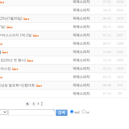
국제스피치
07-02
4256
국제스피치
10-11
4241
25년7월20일)
국제스피치
06-05
2970
7일)
국제스피치
08-11
2800
+버스스피치 1박 2일
국제스피치
07-22
2607
국제스피치
09-27
2309
국제스피치
11-04
2262
(26년 첫 행사)
국제스피치
12-15
1995
치버스킹
국제스피치
01-25
1816
국제스피치
03-15
1655
시낭송 발표회+단합대회
국제스피치
06-08
970
국제스피치
07-14
787
6
7
and
or