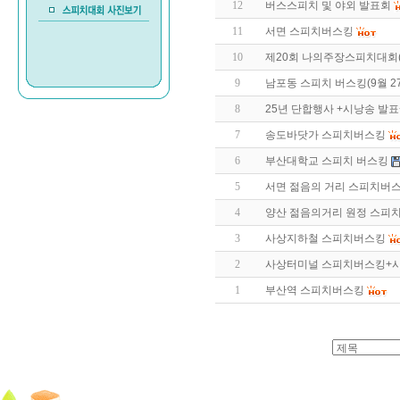
12
버스스피치 및 야외 발표회
11
서면 스피치버스킹
10
제20회 나의주장스피치대회(
9
남포동 스피치 버스킹(9월 2
8
25년 단합행사 +시낭송 발표
7
송도바닷가 스피치버스킹
6
부산대학교 스피치 버스킹
5
서면 젊음의 거리 스피치버스킹
4
양산 젊음의거리 원정 스피
3
사상지하철 스피치버스킹
2
사상터미널 스피치버스킹+
1
부산역 스피치버스킹